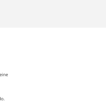
eine
do.