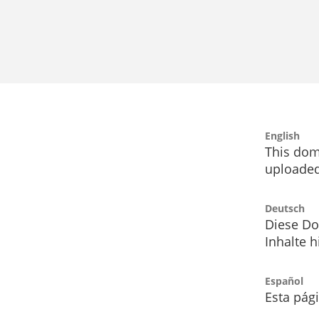
English
This dom
uploaded
Deutsch
Diese Do
Inhalte h
Español
Esta pág